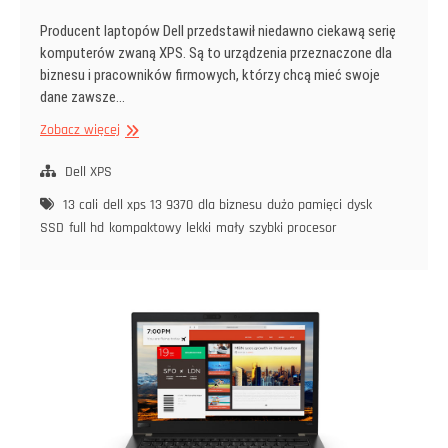
Producent laptopów Dell przedstawił niedawno ciekawą serię
komputerów zwaną XPS. Są to urządzenia przeznaczone dla
biznesu i pracowników firmowych, którzy chcą mieć swoje
dane zawsze…
Dell
Zobacz więcej
XPS
13
Dell XPS
9370
13 cali
dell xps 13 9370
dla biznesu
dużo pamięci
dysk
czyli
SSD
full hd
kompaktowy
lekki
mały
szybki procesor
13
cali
od
Dell