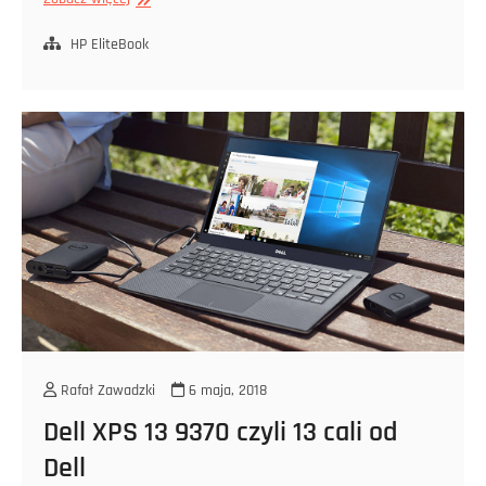
EliteBook
850
HP EliteBook
G5
–
podstawowe
informacje
Rafał Zawadzki
6 maja, 2018
Dell XPS 13 9370 czyli 13 cali od
Dell