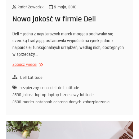
Rafał Zawadzki
9 maja, 2018
Nowa jakość w firmie Dell
Dell – jedna z najstarszych marek mogąca pochwalić się
szeroką tradycją postanowiła wypuścić na rynek jedno z
najbardziej funkcjonalnych urządzeń, według nich, dostępnych
w sprzedaży.…
Nowa
Zobacz więcej
jakość
w
Dell Latitude
firmie
bezpieczny
cena
dell
dell latitude
Dell
3590
jakosc
laptop
laptop biznesowy
latitude
3590
marka
notebook
ochrona danych
zabezpieczenia