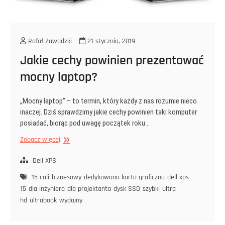
Rafał Zawadzki
21 stycznia, 2019
Jakie cechy powinien prezentować
mocny laptop?
„Mocny laptop” – to termin, który każdy z nas rozumie nieco
inaczej. Dziś sprawdzimy jakie cechy powinien taki komputer
posiadać, biorąc pod uwagę początek roku…
Jakie
Zobacz więcej
cechy
powinien
Dell XPS
prezentować
15 cali
biznesowy
dedykowana karta graficzna
dell xps
mocny
15
dla inżyniera
dla projektanta
dysk SSD
szybki
ultra
laptop?
hd
ultrabook
wydajny