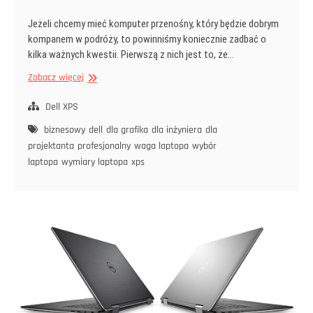
Jeżeli chcemy mieć komputer przenośny, który będzie dobrym
kompanem w podróży, to powinniśmy koniecznie zadbać o
kilka ważnych kwestii. Pierwszą z nich jest to, że…
Wybór
Zobacz więcej
laptopa
na
Dell XPS
częste
biznesowy
dell
dla grafika
dla inżyniera
dla
wyjazdy
projektanta
profesjonalny
waga laptopa
wybór
laptopa
wymiary laptopa
xps