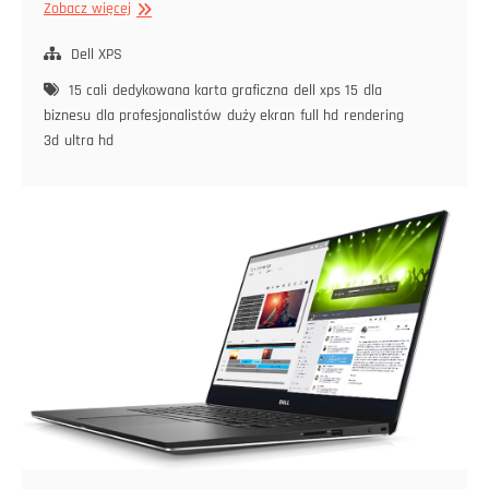
Dell
Zobacz więcej
XPS
15
Dell XPS
–
15 cali
dedykowana karta graficzna
dell xps 15
dla
starszy
biznesu
dla profesjonalistów
duży ekran
full hd
rendering
brat
3d
ultra hd
modeli
13-
calowego