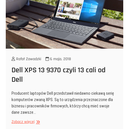
Rafał Zawadzki
6 maja, 2018
Dell XPS 13 9370 czyli 13 cali od
Dell
Producent laptopów Dell przedstawił niedawno ciekawą serię
komputerów zwaną XPS. Są to urządzenia przeznaczone dla
biznesu i pracowników firmowych, którzy chcą mieć swoje
dane zawsze…
Dell
Zobacz więcej
XPS