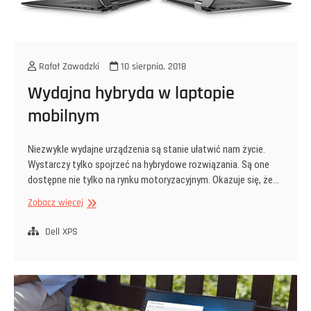
Rafał Zawadzki
10 sierpnia, 2018
Wydajna hybryda w laptopie
mobilnym
Niezwykle wydajne urządzenia są stanie ułatwić nam życie.
Wystarczy tylko spojrzeć na hybrydowe rozwiązania. Są one
dostępne nie tylko na rynku motoryzacyjnym. Okazuje się, że…
Wydajna
Zobacz więcej
hybryda
w
Dell XPS
laptopie
mobilnym