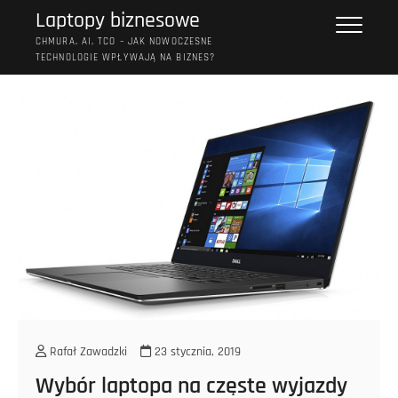
Przejdź
Laptopy biznesowe
do
CHMURA, AI, TCO – JAK NOWOCZESNE
treści
TECHNOLOGIE WPŁYWAJĄ NA BIZNES?
Rafał Zawadzki
23 stycznia, 2019
Wybór laptopa na częste wyjazdy