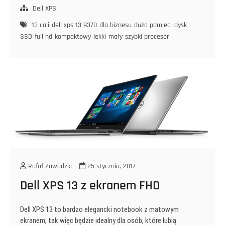
13
Dell XPS
9370
13 cali
dell xps 13 9370
dla biznesu
dużo pamięci
dysk
czyli
SSD
full hd
kompaktowy
lekki
mały
szybki procesor
13
cali
od
Dell
Rafał Zawadzki
25 stycznia, 2017
Dell XPS 13 z ekranem FHD
Dell XPS 13 to bardzo elegancki notebook z matowym
ekranem, tak więc będzie idealny dla osób, które lubią