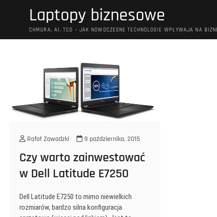
Przejdź
Laptopy biznesowe
do
treści
CHMURA, AI, TCO – JAK NOWOCZESNE TECHNOLOGIE WPŁYWAJĄ NA BIZN
Rafał Zawadzki
9 października, 2015
Czy warto zainwestować
w Dell Latitude E7250
Dell Latitude E7250 to mimo niewielkich
rozmiarów, bardzo silna konfiguracja