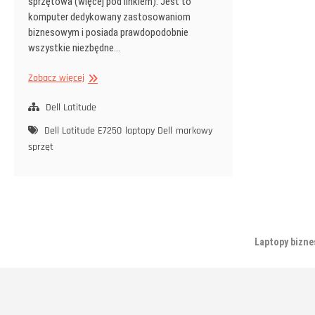
sprzętowa (więcej pod linkiem). Jest to
komputer dedykowany zastosowaniom
biznesowym i posiada prawdopodobnie
wszystkie niezbędne…
Czy
Zobacz więcej
warto
zainwestować
Dell Latitude
w
Dell Latitude E7250
laptopy Dell
markowy
Dell
sprzęt
Latitude
E7250
Laptopy bizn