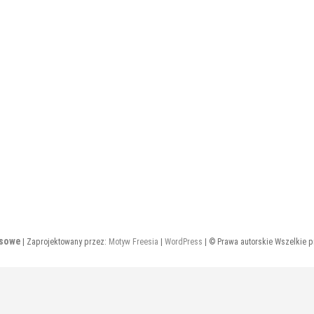
esowe
| Zaprojektowany przez:
Motyw Freesia
|
WordPress
| © Prawa autorskie Wszelkie 