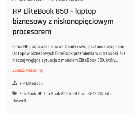
HP EliteBook 850 – laptop
biznesowy z niskonapięciowym
procesorem
Firma HP postawiła na nowe trendy i swoją sztandarową serię
laptopów biznesowych EliteBook przemieniła w ultrabooki. Nie
inaczej wygląda sytuacja z modelem EliteBook 850, który…
HP
Zobacz więcej
EliteBook
850
HP EliteBook
–
EliteBook
HP EliteBook 850
Intel Core i5-4200U
Intel
laptop
Haswell
biznesowy
z
niskonapięciowym
procesorem