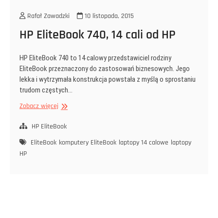
Rafał Zawadzki
10 listopada, 2015
HP EliteBook 740, 14 cali od HP
HP EliteBook 740 to 14 calowy przedstawiciel rodziny
EliteBook przeznaczony do zastosowań biznesowych. Jego
lekka i wytrzymała konstrukcja powstała z myślą o sprostaniu
trudom częstych…
HP
Zobacz więcej
EliteBook
740,
HP EliteBook
14
EliteBook
komputery EliteBook
laptopy 14 calowe
laptopy
cali
HP
od
HP