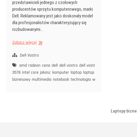
przedstawicieli jednego z czołowych
producentów sprzętu komputerowego, marki
Dell. Reklamowany jest jako doskonały model
dla profesjonalistów charakteryzujący się
rozbudowanymi…
Dell
Zobacz więcej
–
nowa
Dell Vostro
jakość
amd radeon
cena
dell
dell vostro
dell vostro
3578
intel core
jakosc
komputer
laptop
laptop
biznesowy
multimedia
notebook
technologia
wydajnosc
Laptopy bizn