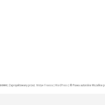
esowe
| Zaprojektowany przez:
Motyw Freesia
|
WordPress
| © Prawa autorskie Wszelkie 