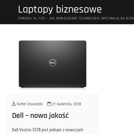
Przejdź
Laptopy biznesowe
do
treści
CHMURA, AI, TCO – JAK NOWOCZESNE TECHNOLOGIE WPŁYWAJĄ NA BIZN
Rafał Zawadzki
21 kwietnia, 2018
Dell – nowa jakość
Dell Vostro 3578 jest jednym z nowszych