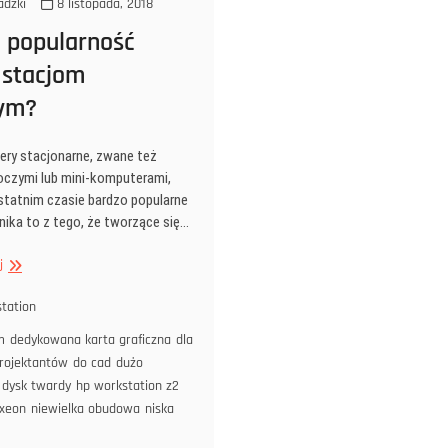
dzki
8 listopada, 2018
e popularność
stacjom
ym?
ry stacjonarne, zwane też
oczymi lub mini-komputerami,
ostatnim czasie bardzo popularne
nika to z tego, że tworzące się…
Co
j
daje
popularność
tation
małym
m
dedykowana karta graficzna
dla
stacjom
projektantów
do cad
dużo
roboczym?
 dysk twardy
hp workstation z2
 xeon
niewielka obudowa
niska