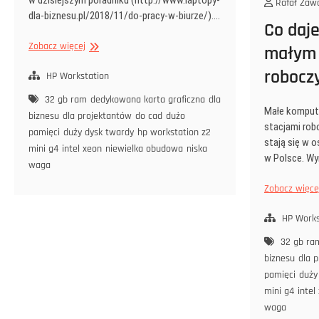
Rafał Zawa
dla-biznesu.pl/2018/11/do-pracy-w-biurze/).…
Co daj
Czy
Zobacz więcej
małym 
warto
robocz
wybrać
HP Workstation
mini-
32 gb ram
dedykowana karta graficzna
dla
komputer
Małe kompute
biznesu
dla projektantów
do cad
dużo
dla
stacjami rob
pamięci
duży dysk twardy
hp workstation z2
firmy?
stają się w 
mini g4
intel xeon
niewielka obudowa
niska
w Polsce. Wy
waga
Zobacz więce
HP Works
32 gb ra
biznesu
dla 
pamięci
duży
mini g4
intel
waga