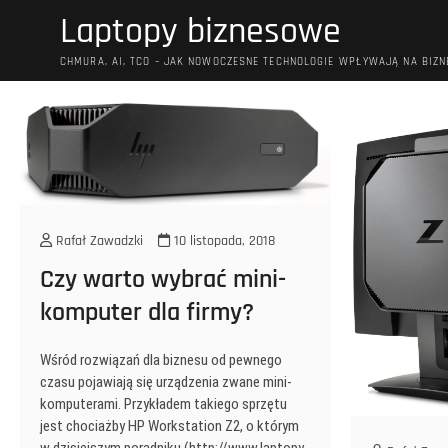
Przejdź
Laptopy biznesowe
do
treści
CHMURA, AI, TCO – JAK NOWOCZESNE TECHNOLOGIE WPŁYWAJĄ NA BIZN
Rafał Zawadzki
10 listopada, 2018
Czy warto wybrać mini-
komputer dla firmy?
Wśród rozwiązań dla biznesu od pewnego
czasu pojawiają się urządzenia zwane mini-
komputerami. Przykładem takiego sprzętu
jest chociażby HP Workstation Z2, o którym
w dzisiejszym poradniku (http://www.laptopy-