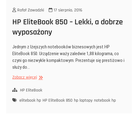
Rafał Zawadzki
17 sierpnia, 2016
HP EliteBook 850 – Lekki, a dobrze
wyposażony
Jednym z lżejszych notebooków biznesowych jest HP
EliteBook 850. Urządzenie waży zaledwie 1,88 kilograma, co
czyni go niezwykle kompaktowym. Prezentuje się prestiżowo i
służy do…
HP
Zobacz więcej
EliteBook
850
HP EliteBook
–
elitebook hp
HP EliteBook 850
hp laptopy
notebook hp
Lekki,
a
dobrze
wyposażony