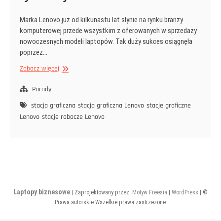
Marka Lenovo już od kilkunastu lat słynie na rynku branży
komputerowej przede wszystkim z oferowanych w sprzedaży
nowoczesnych modeli laptopów. Tak duży sukces osiągnęła
poprzez…
Stacje
Zobacz więcej
graficzne
Lenovo
Porady
w
stacja graficzna
stacja graficzna Lenovo
stacje graficzne
ofercie
Lenovo
stacje robocze Lenovo
rynkowej
Laptopy biznesowe
| Zaprojektowany przez:
Motyw Freesia
|
WordPress
| ©
Prawa autorskie Wszelkie prawa zastrzeżone