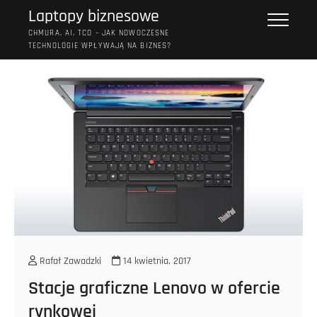
Przejdź
Laptopy biznesowe
do
CHMURA, AI, TCO – JAK NOWOCZESNE
treści
TECHNOLOGIE WPŁYWAJĄ NA BIZNES?
Rafał Zawadzki
14 kwietnia, 2017
Stacje graficzne Lenovo w ofercie
rynkowej