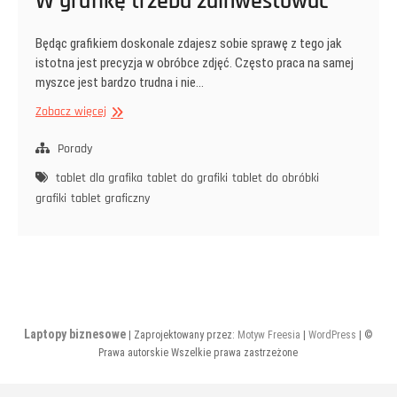
W grafikę trzeba zainwestować
Będąc grafikiem doskonale zdajesz sobie sprawę z tego jak
istotna jest precyzja w obróbce zdjęć. Często praca na samej
myszce jest bardzo trudna i nie…
W
Zobacz więcej
grafikę
trzeba
Porady
zainwestować
tablet dla grafika
tablet do grafiki
tablet do obróbki
grafiki
tablet graficzny
Laptopy biznesowe
| Zaprojektowany przez:
Motyw Freesia
|
WordPress
| ©
Prawa autorskie Wszelkie prawa zastrzeżone