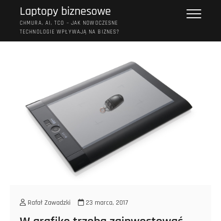
Przejdź
Laptopy biznesowe
do
CHMURA, AI, TCO – JAK NOWOCZESNE
treści
TECHNOLOGIE WPŁYWAJĄ NA BIZNES?
Rafał Zawadzki
23 marca, 2017