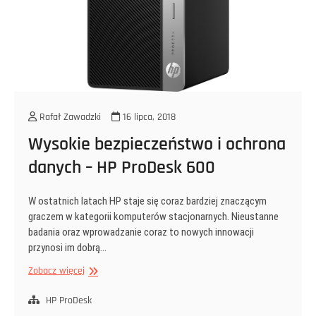
Rafał Zawadzki
16 lipca, 2018
Wysokie bezpieczeństwo i ochrona
danych – HP ProDesk 600
W ostatnich latach HP staje się coraz bardziej znaczącym
graczem w kategorii komputerów stacjonarnych. Nieustanne
badania oraz wprowadzanie coraz to nowych innowacji
przynosi im dobrą…
Wysokie
Zobacz więcej
bezpieczeństwo
i
HP ProDesk
ochrona