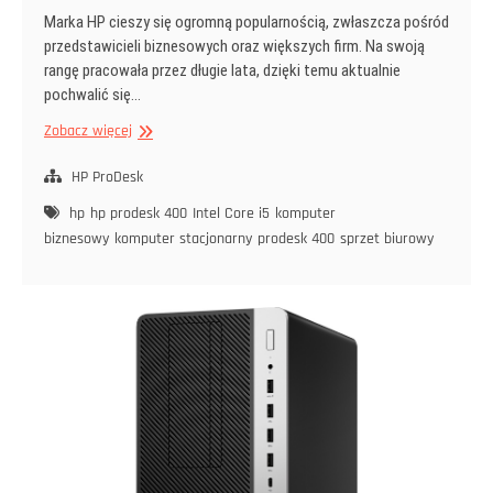
Marka HP cieszy się ogromną popularnością, zwłaszcza pośród
przedstawicieli biznesowych oraz większych firm. Na swoją
rangę pracowała przez długie lata, dzięki temu aktualnie
pochwalić się…
HP
Zobacz więcej
jako
marka
HP ProDesk
o
hp
hp prodesk 400
Intel Core i5
komputer
wysokiej
biznesowy
komputer stacjonarny
prodesk 400
sprzet biurowy
sile
przebicia