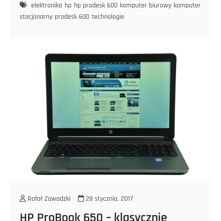
elektronika
hp
hp prodesk 600
komputer biurowy
komputer
danych
stacjonarny
prodesk 600
technologie
–
HP
ProDesk
600
Rafał Zawadzki
28 stycznia, 2017
HP ProBook 650 – klasycznie