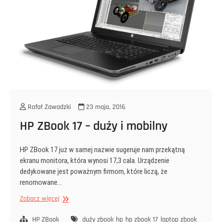
Rafał Zawadzki
23 maja, 2016
HP ZBook 17 – duży i mobilny
HP ZBook 17 już w samej nazwie sugeruje nam przekątną
ekranu monitora, która wynosi 17,3 cala. Urządzenie
dedykowane jest poważnym firmom, które liczą, że
renomowane…
HP
Zobacz więcej
ZBook
17
HP ZBook
duży zbook
hp
hp zbook 17
laptop zbook