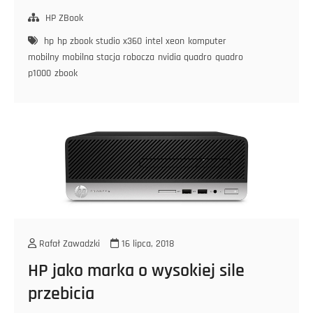
stacja
robocza
HP ZBook
od
hp
hp zbook studio x360
intel xeon
komputer
HP
mobilny
mobilna stacja robocza
nvidia quadro
quadro
p1000
zbook
Rafał Zawadzki
16 lipca, 2018
HP jako marka o wysokiej sile
przebicia