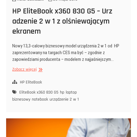
HP EliteBook x360 830 G5 – Urz
adzenie 2 w 1 z olśniewającym
ekranem
Nowy 13,3-calowy biznesowy model urządzenia 2 w 1 od HP
zaprezentowany na targach CES ma być – zgodnie z
zapowiedziami producenta – modelem z najjaśniejszym…
HP
Zobacz więcej
EliteBook
x360
HP EliteBook
830
EliteBook x360 830 G5
hp
laptop
G5
biznesowy
notebook
urządzenie 2 w 1
–
Urz
adzenie
2
w
1