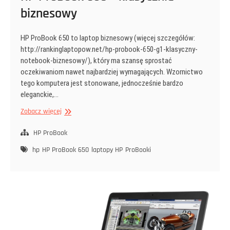
biznesowy
HP ProBook 650 to laptop biznesowy (więcej szczegółów:
http://rankinglaptopow.net/hp-probook-650-g1-klasyczny-
notebook-biznesowy/), który ma szansę sprostać
oczekiwaniom nawet najbardziej wymagających. Wzornictwo
tego komputera jest stonowane, jednocześnie bardzo
eleganckie,…
HP
Zobacz więcej
ProBook
650
HP ProBook
–
hp
HP ProBook 650
laptopy HP
ProBooki
klasycznie
biznesowy