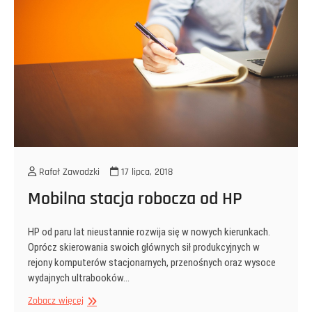
z
olśniewającym
ekranem
Rafał Zawadzki
17 lipca, 2018
Mobilna stacja robocza od HP
HP od paru lat nieustannie rozwija się w nowych kierunkach.
Oprócz skierowania swoich głównych sił produkcyjnych w
rejony komputerów stacjonarnych, przenośnych oraz wysoce
wydajnych ultrabooków…
Mobilna
Zobacz więcej