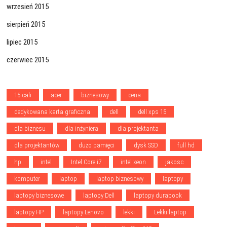
wrzesień 2015
sierpień 2015
lipiec 2015
czerwiec 2015
15 cali
acer
biznesowy
cena
dedykowana karta graficzna
dell
dell xps 15
dla biznesu
dla inżyniera
dla projektanta
dla projektantów
dużo pamięci
dysk SSD
full hd
hp
intel
Intel Core i7
intel xeon
jakosc
komputer
laptop
laptop biznesowy
laptopy
laptopy biznesowe
laptopy Dell
laptopy durabook
laptopy HP
laptopy Lenovo
lekki
Lekki laptop