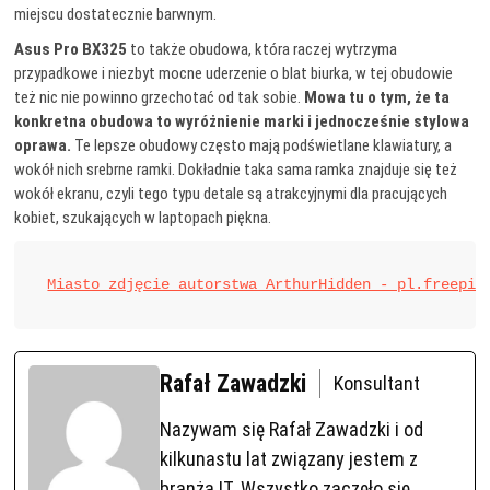
miejscu dostatecznie barwnym.
Asus Pro BX325
to także obudowa, która raczej wytrzyma
przypadkowe i niezbyt mocne uderzenie o blat biurka, w tej obudowie
też nic nie powinno grzechotać od tak sobie.
Mowa tu o tym, że ta
konkretna obudowa to wyróżnienie marki i jednocześnie stylowa
oprawa.
Te lepsze obudowy często mają podświetlane klawiatury, a
wokół nich srebrne ramki. Dokładnie taka sama ramka znajduje się też
wokół ekranu, czyli tego typu detale są atrakcyjnymi dla pracujących
kobiet, szukających w laptopach piękna.
Miasto zdjęcie autorstwa ArthurHidden - pl.freepik
Rafał Zawadzki
Konsultant
Nazywam się Rafał Zawadzki i od
kilkunastu lat związany jestem z
branżą IT. Wszystko zaczęło się