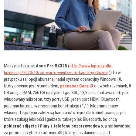
Maszyna taka jak
Asus Pro BX325
(
http://www.laptopy-dla-
biznesu.pl/2020/10/co-warto-wiedziec-o-karcie-graficznej/
) to w
przypadku tej opcji akuratnej nadal system operacyjny Windows 10,
który obecnie jest standardem,
procesor Core i3
o dwóch rdzeniach, 8
GB amięci RAM, 256 GB na dysku typu SSD, 13,3 cala, matowa matryca,
wbudowany mikrofon, trzy porty USB, jeden port HDMI, Bluetooth,
pojemna bateria, wzmocniona konstrukcja i 1,11 kilograma masy
własnej. Tego typu zalety są bardzo istotnymi dla kobiet pracujących,
które szukają lekkości i gadżetu takiego jak Bluetooth, bo chcą
pobierać zdjęcia i filmy z telefonu bezprzewodowo
, a nie bawić się
za pomocą czytnika kart microSD, który ich zdaniem nie jest