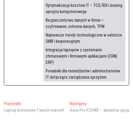
Optymalizacja kosztów IT – TCO, ROI i leasing
sprzętu komputerowego
Bezpieczeństwo danych w firmie –
szyfrowanie, ochrona danych, TPM
Najnowsze trendy technologiczne w sektorze
SMB i korporacyjnym
Integracja laptopów z systemami
chmurowymi i firmowymi aplikacjami (CRM,
ERP)
Poradniki dla menedżerów i administratorów
IT dotyczące zarządzania sprzętem
Nawigacja
Poprzedni
Następny
Poprzedni
Następny
wpis:
wpis:
Laptop biznesowy Twoich marzeń!
Asus Pro P2540F – akuratna opcja
wpisu