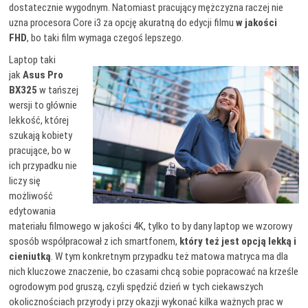
dostatecznie wygodnym. Natomiast pracujący mężczyzna raczej nie
uzna procesora Core i3 za opcję akuratną do edycji filmu
w jakości
FHD
, bo taki film wymaga czegoś lepszego.
Laptop taki
jak
Asus Pro
BX325
w tańszej
wersji to głównie
lekkość, której
szukają kobiety
pracujące, bo w
ich przypadku nie
liczy się
możliwość
edytowania
materiału filmowego w jakości 4K, tylko to by dany laptop we wzorowy
sposób współpracował z ich smartfonem,
który też jest opcją lekką i
cieniutką
. W tym konkretnym przypadku też matowa matryca ma dla
nich kluczowe znaczenie, bo czasami chcą sobie popracować na krześle
ogrodowym pod gruszą, czyli spędzić dzień w tych ciekawszych
okolicznościach przyrody i przy okazji wykonać kilka ważnych prac w