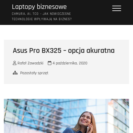
Przejdź
Laptopy biznesowe
do
CHMURA, AI, TCO – JAK NOWOCZESNE
treści
TECHNOLOGIE WPŁYWAJĄ NA BIZNES?
Asus Pro BX325 – opcja akuratna
Rafał Zawadzki
4 października, 2020
Pozostały sprzęt