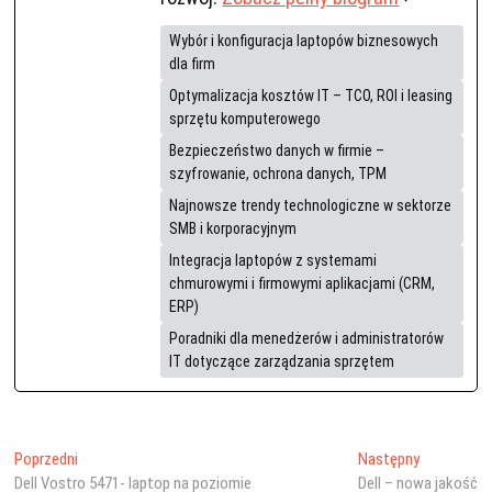
Wybór i konfiguracja laptopów biznesowych
dla firm
Optymalizacja kosztów IT – TCO, ROI i leasing
sprzętu komputerowego
Bezpieczeństwo danych w firmie –
szyfrowanie, ochrona danych, TPM
Najnowsze trendy technologiczne w sektorze
SMB i korporacyjnym
Integracja laptopów z systemami
chmurowymi i firmowymi aplikacjami (CRM,
ERP)
Poradniki dla menedżerów i administratorów
IT dotyczące zarządzania sprzętem
Nawigacja
Poprzedni
Następny
Poprzedni
Następny
wpis:
wpis:
Dell Vostro 5471- laptop na poziomie
Dell – nowa jakość