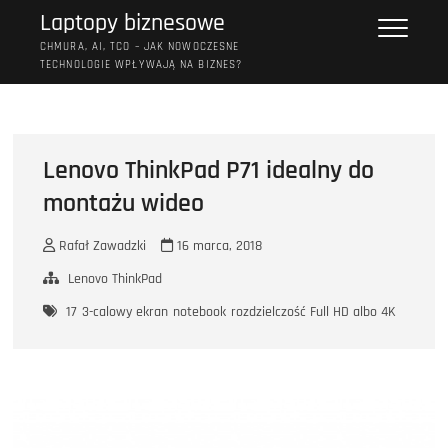
Przejdź
Laptopy biznesowe
do
CHMURA, AI, TCO – JAK NOWOCZESNE
treści
TECHNOLOGIE WPŁYWAJĄ NA BIZNES?
Lenovo ThinkPad P71 idealny do
montażu wideo
Rafał Zawadzki
16 marca, 2018
Lenovo ThinkPad
17
3-calowy ekran
notebook
rozdzielczość Full HD albo 4K