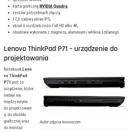
karta graficzną
NVIDIA Quadro
,
zestaw potrzebnych złączy,
17,3-calowy ekran IPS,
ekran o rozdzielczości Full HD albo 4K,
obudowa wykonana z magnezu, aluminium i włókna szklanego.
Lenovo ThinkPad P71 – urządzenie do
projektowania
Notebook
Leno
vo ThinkPad
P71
jest to
urządzenie, które
nadaje się
między innymi
do projektowani
a, do obróbki
graficznej oraz
Autor zdjęcia lenovocom
do montaż