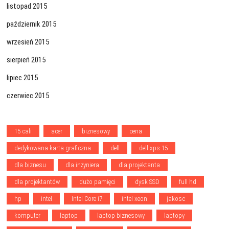
listopad 2015
październik 2015
wrzesień 2015
sierpień 2015
lipiec 2015
czerwiec 2015
15 cali
acer
biznesowy
cena
dedykowana karta graficzna
dell
dell xps 15
dla biznesu
dla inżyniera
dla projektanta
dla projektantów
dużo pamięci
dysk SSD
full hd
hp
intel
Intel Core i7
intel xeon
jakosc
komputer
laptop
laptop biznesowy
laptopy