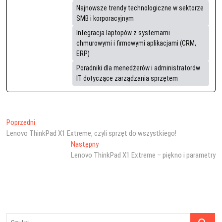
Najnowsze trendy technologiczne w sektorze
SMB i korporacyjnym
Integracja laptopów z systemami
chmurowymi i firmowymi aplikacjami (CRM,
ERP)
Poradniki dla menedżerów i administratorów
IT dotyczące zarządzania sprzętem
Nawigacja
Poprzedni
Poprzedni
wpis:
Lenovo ThinkPad X1 Extreme, czyli sprzęt do wszystkiego!
wpisu
Następny
Następny
wpis:
Lenovo ThinkPad X1 Extreme – piękno i parametry
Szukaj