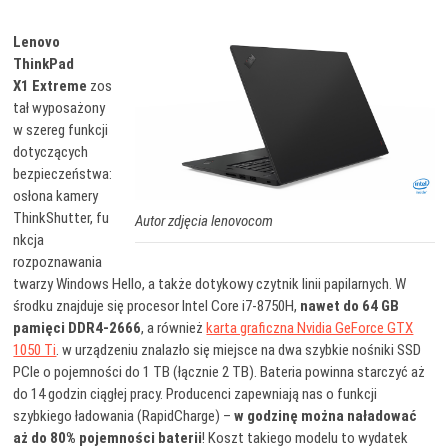
Lenovo
ThinkPad
X1 Extreme
zos
tał wyposażony
w szereg funkcji
dotyczących
bezpieczeństwa:
osłona kamery
ThinkShutter, fu
Autor zdjęcia lenovocom
nkcja
rozpoznawania
twarzy Windows Hello, a także dotykowy czytnik linii papilarnych. W
środku znajduje się procesor Intel Core i7-8750H,
nawet do 64 GB
pamięci DDR4-2666
, a również
karta graficzna Nvidia GeForce GTX
1050 Ti
. w urządzeniu znalazło się miejsce na dwa szybkie nośniki SSD
PCIe o pojemności do 1 TB (łącznie 2 TB). Bateria powinna starczyć aż
do 14 godzin ciągłej pracy. Producenci zapewniają nas o funkcji
szybkiego ładowania (RapidCharge) –
w godzinę można naładować
aż do 80% pojemności baterii
! Koszt takiego modelu to wydatek