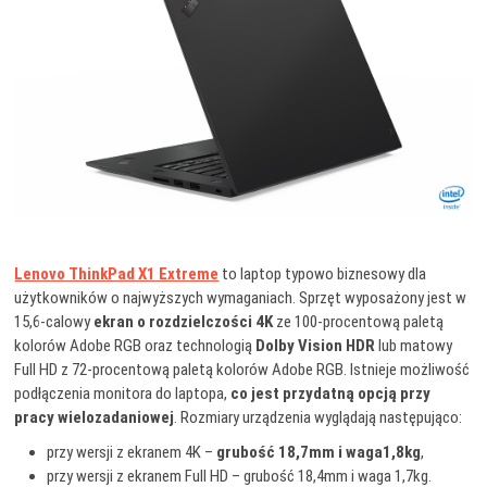
Lenovo ThinkPad X1 Extreme
to laptop typowo biznesowy dla
użytkowników o najwyższych wymaganiach. Sprzęt wyposażony jest w
15,6-calowy
ekran o rozdzielczości 4K
ze 100-procentową paletą
kolorów Adobe RGB oraz technologią
Dolby Vision HDR
lub matowy
Full HD z 72-procentową paletą kolorów Adobe RGB. Istnieje możliwość
podłączenia monitora do laptopa,
co jest przydatną opcją przy
pracy wielozadaniowej
. Rozmiary urządzenia wyglądają następująco:
przy wersji z ekranem 4K –
grubość 18,7mm i waga1,8kg
,
przy wersji z ekranem Full HD – grubość 18,4mm i waga 1,7kg.