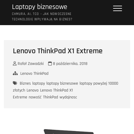
Przejdź
Laptopy biznesowe
do
CHMURA, AI, TCO – JAK NOWOCZESNE
treści
TECHNOLOGIE WPŁYWAJĄ NA BIZNES?
Lenovo ThinkPad X1 Extreme
Rafał Zawadzki
8 października, 2018
Lenovo ThinkPad
Biznes
laptopy
laptopy biznesowe
laptopy powyżej 10000
złotych
Lenovo
Lenovo ThinkPad X1
Extreme
nowość
ThinkPad
wydajnosc