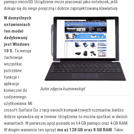
pamięci microSD. Urządzenie może pracować jako notebook, jeśli
dokupi się do niego poręczną i dobrze zaprojektowaną klawiaturę.
W domyślnych
ustawieniach
ten model
dedykowany
jest Windows
10 S.
Ta wersja
zachowuje
wszystkie
potrzebne
funkcje i
aplikacje
Autor zdjęcia kuzniewskipl
konieczne do
codziennego
użytkowania. Mi
crosoft Surface Go z racji swoich kompaktowych rozmiarów, bardzo
dobrze sprawdza się w terenie. Urządzenie to można spotkać w dwóch
wariantach. W pierwszej opcji posiada on 64 GB pamięci oraz 4 GB RAM.
W drugim wariancie ten sprzęt
ma aż 128 GB oraz 8 GB RAM
. Takie