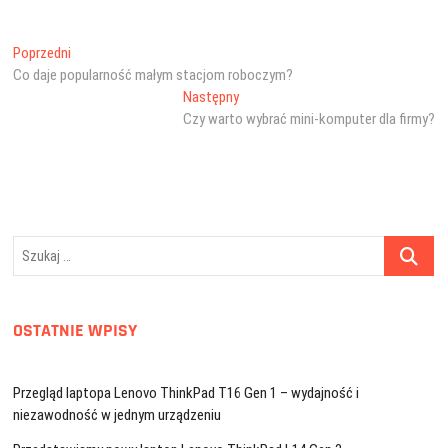
Nawigacja
Poprzedni
Poprzedni
wpis:
Co daje popularność małym stacjom roboczym?
wpisu
Następny
Następny
wpis:
Czy warto wybrać mini-komputer dla firmy?
Szukaj
…
OSTATNIE WPISY
Przegląd laptopa Lenovo ThinkPad T16 Gen 1 – wydajność i
niezawodność w jednym urządzeniu