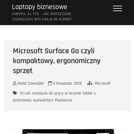
Przejdź
Laptopy biznesowe
do
CHMURA, AI, TCO – JAK NOWOCZESNE
treści
TECHNOLOGIE WPŁYWAJĄ NA BIZNES?
Microsoft Surface Go czyli
kompaktowy, ergonomiczny
sprzęt
Rafał Zawadzki
9 listopada, 2018
Microsoft
10 cali
notebook do pracy w terenie
tablet z
podstawką
wyświetlacz Pixelsense